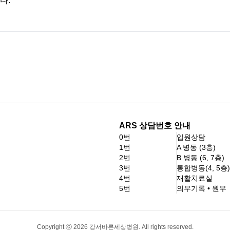
다.
ARS 상담번호 안내
0번
입원상담
1번
A 병동 (3층)
2번
B 병동 (6, 7층)
3번
통합병동(4, 5층)
4번
재활치료실
5번
의무기록 • 원무
Copyright ⓒ
2026
강서바른세상병원. All rights reserved.